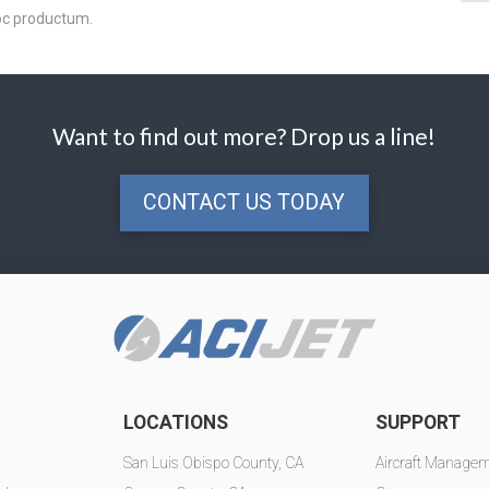
oc productum.
Want to find out more? Drop us a line!
CONTACT US TODAY
LOCATIONS
SUPPORT
San Luis Obispo County, CA
Aircraft Manage