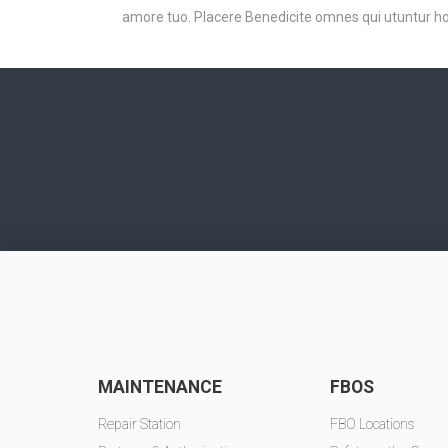
amore tuo. Placere Benedicite omnes qui utuntur h
MAINTENANCE
FBOS
Repair Station
FBO Locations